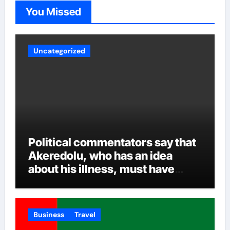
Akeredolu handles the various security reports and
You Missed
other intrigues and the inclusion of all over time.
Uncategorized
Political commentators say that
Akeredolu, who has an idea
about his illness, must have
planned it in advance by giving
his son such enormous power to
render the deputy governor’s
Business
Travel
office incapacitated. It was