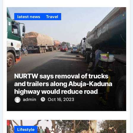
latest news
Travel
NURTW says removal of trucks
and trailers along Abuja-Kaduna
highway would reduce road
insecurities
admin
Oct 16, 2023
Lifestyle