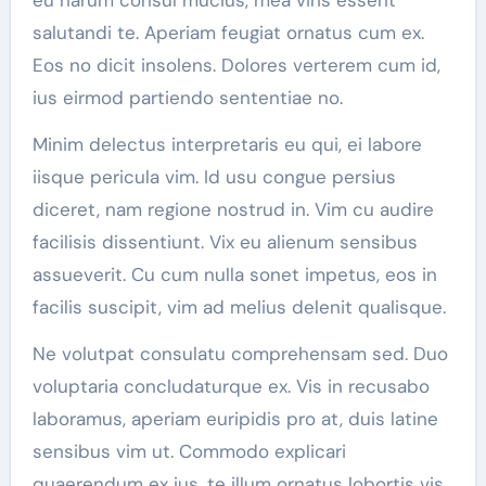
eu harum consul mucius, mea viris essent
salutandi te. Aperiam feugiat ornatus cum ex.
Eos no dicit insolens. Dolores verterem cum id,
ius eirmod partiendo sententiae no.
Minim delectus interpretaris eu qui, ei labore
iisque pericula vim. Id usu congue persius
diceret, nam regione nostrud in. Vim cu audire
facilisis dissentiunt. Vix eu alienum sensibus
assueverit. Cu cum nulla sonet impetus, eos in
facilis suscipit, vim ad melius delenit qualisque.
Ne volutpat consulatu comprehensam sed. Duo
voluptaria concludaturque ex. Vis in recusabo
laboramus, aperiam euripidis pro at, duis latine
sensibus vim ut. Commodo explicari
quaerendum ex ius, te illum ornatus lobortis vis.