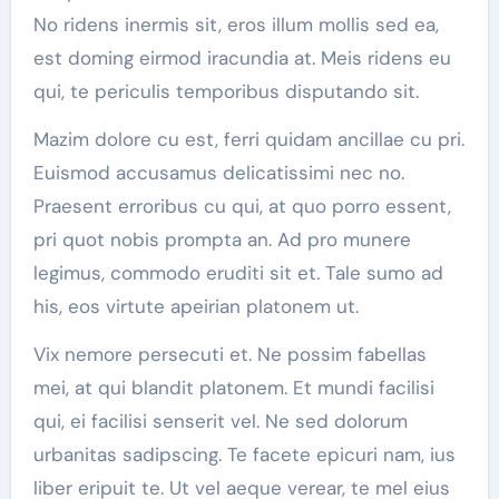
No ridens inermis sit, eros illum mollis sed ea,
est doming eirmod iracundia at. Meis ridens eu
qui, te periculis temporibus disputando sit.
Mazim dolore cu est, ferri quidam ancillae cu pri.
Euismod accusamus delicatissimi nec no.
Praesent erroribus cu qui, at quo porro essent,
pri quot nobis prompta an. Ad pro munere
legimus, commodo eruditi sit et. Tale sumo ad
his, eos virtute apeirian platonem ut.
Vix nemore persecuti et. Ne possim fabellas
mei, at qui blandit platonem. Et mundi facilisi
qui, ei facilisi senserit vel. Ne sed dolorum
urbanitas sadipscing. Te facete epicuri nam, ius
liber eripuit te. Ut vel aeque verear, te mel eius